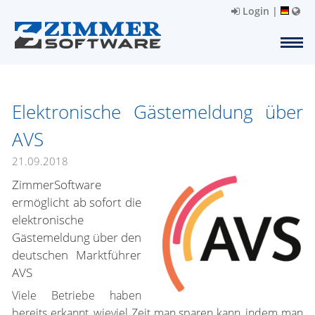
Login
|
Elektronische Gästemeldung über
AVS
21.09.2018
ZimmerSoftware
ermöglicht ab sofort die
elektronische
Gästemeldung über den
deutschen Marktführer
AVS
Viele Betriebe haben
bereits erkannt, wieviel Zeit man sparen kann, indem man