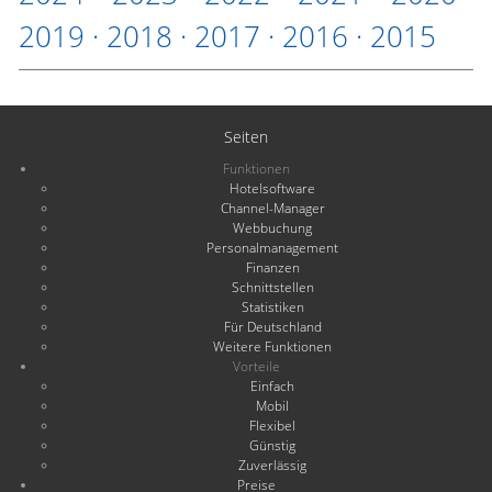
2019
·
2018
·
2017
·
2016
·
2015
Seiten
Funktionen
Hotelsoftware
Channel-Manager
Webbuchung
Personalmanagement
Finanzen
Schnittstellen
Statistiken
Für Deutschland
Weitere Funktionen
Vorteile
Einfach
Mobil
Flexibel
Günstig
Zuverlässig
Preise