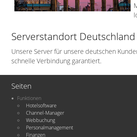
M
l
Serverstandort Deutschland
Unsere Server für unsere deutschen Kunden 
schnelle Verbindung garantiert.
Seiten
Funktionen
Hotelsoftware
Channel-Manager
Webbuchung
Personalmanagement
Finanzen