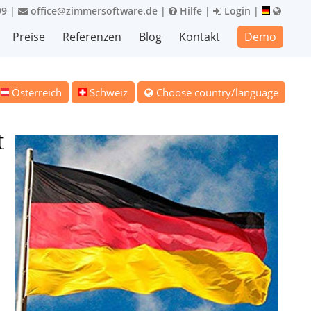
99
|
office@zimmersoftware.de
|
Hilfe
|
Login
|
Preise
Referenzen
Blog
Kontakt
Demo
Österreich
Schweiz
Choose country/language
t