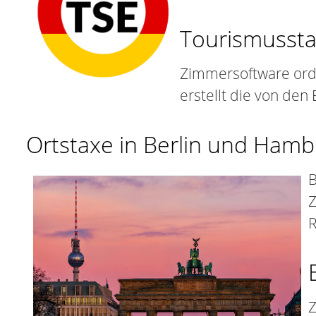
Tourismusstat
Zimmersoftware ord
erstellt die von de
Ortstaxe in Berlin und Ham
B
Z
R
Z